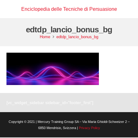
Enciclopedia delle Tecniche di Persuasione
edtdp_lancio_bonus_bg
Home
edtdp_lancio_bonus_bg
[vc_widget_sidebar sidebar_id=”footer_first”]
Copyright © 2021 | Mercury Training Group SA – Via Maria Ghioldi-Schweizer 2 –
6850 Mendrisio, Svizzera |
Privacy Policy